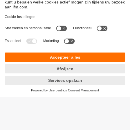
Duurzaamheid
Algemene verkoop- en leveringsvoorwaarden
Garantievoorwaarden
Locaties (EN)
ifm electronic n.v./s.a.
Privacyreglement
Zuiderlaan 91 - B6
Toegankelijkheid
1731 Zellik
Responsible Disclosure
België
Cookies