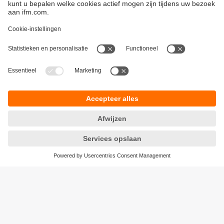
Duurzaamheid
Algemene verkoop- en leveringsvoorwaarden
Garantievoorwaarden
Locaties (EN)
ifm electronic n.v./s.a.
Privacyreglement
Zuiderlaan 91 - B6
Toegankelijkheid
1731 Zellik
Responsible Disclosure
België
Cookies