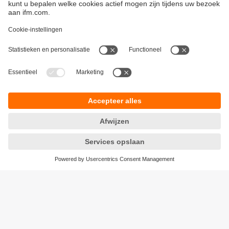
Duurzaamheid
Algemene verkoop- en leveringsvoorwaarden
Garantievoorwaarden
Locaties (EN)
ifm electronic n.v./s.a.
Privacyreglement
Zuiderlaan 91 - B6
Toegankelijkheid
1731 Zellik
Responsible Disclosure
België
Cookies