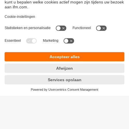
Duurzaamheid
Algemene verkoop- en leveringsvoorwaarden
Garantievoorwaarden
Locaties (EN)
ifm electronic n.v./s.a.
Privacyreglement
Zuiderlaan 91 - B6
Toegankelijkheid
1731 Zellik
Responsible Disclosure
België
Cookies