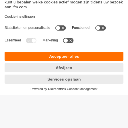
Duurzaamheid
Algemene verkoop- en leveringsvoorwaarden
Garantievoorwaarden
Locaties (EN)
ifm electronic n.v./s.a.
Privacyreglement
Zuiderlaan 91 - B6
Toegankelijkheid
1731 Zellik
Responsible Disclosure
België
Cookies