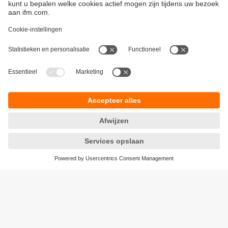
Duurzaamheid
Algemene verkoop- en leveringsvoorwaarden
Garantievoorwaarden
Locaties (EN)
ifm electronic n.v./s.a.
Privacyreglement
Zuiderlaan 91 - B6
Toegankelijkheid
1731 Zellik
Responsible Disclosure
België
Cookies