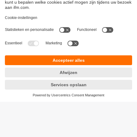
Duurzaamheid
Algemene verkoop- en leveringsvoorwaarden
Garantievoorwaarden
Locaties (EN)
ifm electronic n.v./s.a.
Privacyreglement
Zuiderlaan 91 - B6
Toegankelijkheid
1731 Zellik
Responsible Disclosure
België
Cookies