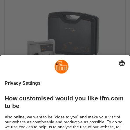
Kit de démarrage ecomatController
L'introduction à la programmation avec un