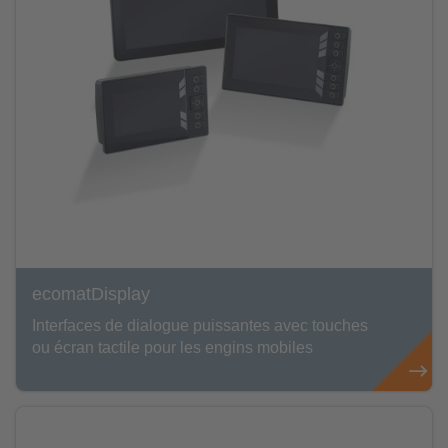
ecomatDisplay
Interfaces de dialogue puissantes avec touches
ou écran tactile pour les engins mobiles