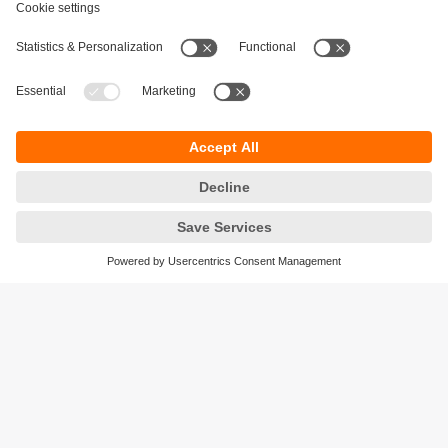
Durabilité
Protection des données
Conditions générales de vente
Accessibilité
Conditions de garantie
Responsible Disclosure
Sites (EN)
Cookies
ifm electronic n.v./s.a.
Zuiderlaan 91 - B6
1731 Zellik
België
phone
+32 2 588 88 33
email
info.be@ifm.com
© ifm electronic gmbh