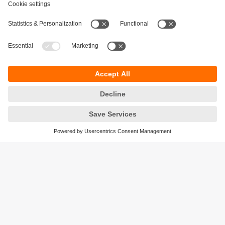
Durabilité
Protection des données
Conditions générales de vente
Accessibilité
Conditions de garantie
Responsible Disclosure
Sites (EN)
Cookies
ifm electronic n.v./s.a.
Zuiderlaan 91 - B6
1731 Zellik
België
phone
+32 2 588 88 33
email
info.be@ifm.com
© ifm electronic gmbh