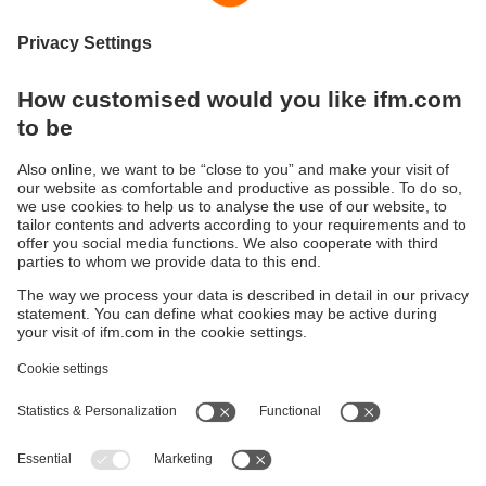
fluides agressifs.
Les LED qui indiquent le fonctionnement et l'état de
commutation dans certaines versions sont particulièrement
visibles grâce à leur luminosité élevée. Grâce au
surmoulage complet, les répartiteurs sont résistants aux
chocs et aux vibrations et conviennent particulièrement à
une utilisation de terrain en environnement industriel
sévère. Les raccordements des répartiteurs sont étanchés
de manière durable et fiable même en cas de montage
sans outils. La butée intégrée protège le joint torique de la
destruction en cas de serrage excessif de l'écrou.
Durabilité
Protection des données
Conditions générales de vente
Accessibilité
Conditions de garantie
Responsible Disclosure
Sites (EN)
Cookies