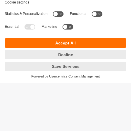
Durabilité
Protection des données
Conditions générales de vente
Accessibilité
Conditions de garantie
Responsible Disclosure
Sites (EN)
Cookies
ifm electronic n.v./s.a.
Zuiderlaan 91 - B6
1731 Zellik
België
phone
+32 2 588 88 33
email
info.be@ifm.com
© ifm electronic gmbh