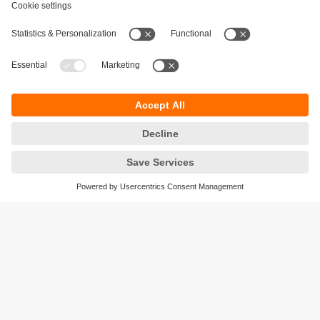
Durabilité
Protection des données
Conditions générales de vente
Accessibilité
Conditions de garantie
Responsible Disclosure
Sites (EN)
Cookies
ifm electronic n.v./s.a.
Zuiderlaan 91 - B6
1731 Zellik
België
phone
+32 2 588 88 33
email
info.be@ifm.com
© ifm electronic gmbh