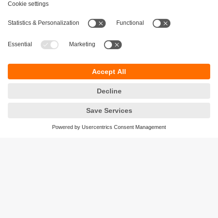
Durabilité
Protection des données
Conditions générales de vente
Accessibilité
Conditions de garantie
Responsible Disclosure
Sites (EN)
Cookies
ifm electronic n.v./s.a.
Zuiderlaan 91 - B6
1731 Zellik
België
phone
+32 2 588 88 33
email
info.be@ifm.com
© ifm electronic gmbh