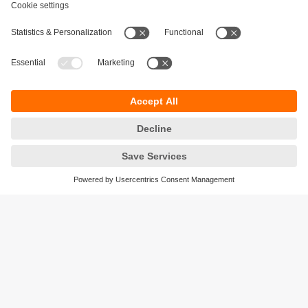
Durabilité
Protection des données
Conditions générales de vente
Accessibilité
Conditions de garantie
Responsible Disclosure
Sites (EN)
Cookies
ifm electronic n.v./s.a.
Zuiderlaan 91 - B6
1731 Zellik
België
phone
+32 2 588 88 33
email
info.be@ifm.com
© ifm electronic gmbh