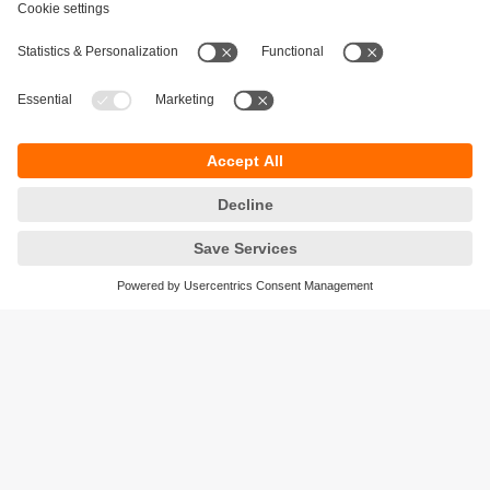
Durabilité
Protection des données
Conditions générales de vente
Accessibilité
Conditions de garantie
Responsible Disclosure
Sites (EN)
Cookies
ifm electronic n.v./s.a.
Zuiderlaan 91 - B6
1731 Zellik
België
phone
+32 2 588 88 33
email
info.be@ifm.com
© ifm electronic gmbh