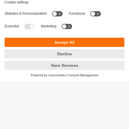
Durabilité
Protection des données
Conditions générales de vente
Accessibilité
Conditions de garantie
Responsible Disclosure
Sites (EN)
Cookies
ifm electronic n.v./s.a.
Zuiderlaan 91 - B6
1731 Zellik
België
phone
+32 2 588 88 33
email
info.be@ifm.com
© ifm electronic gmbh