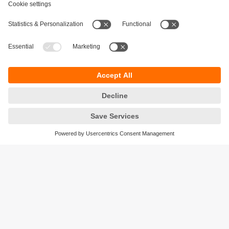
Durabilité
Protection des données
Conditions générales de vente
Accessibilité
Conditions de garantie
Responsible Disclosure
Sites (EN)
Cookies
ifm electronic n.v./s.a.
Zuiderlaan 91 - B6
1731 Zellik
België
phone
+32 2 588 88 33
email
info.be@ifm.com
© ifm electronic gmbh