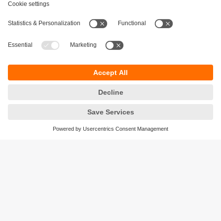
Durabilité
Protection des données
Conditions générales de vente
Accessibilité
Conditions de garantie
Responsible Disclosure
Sites (EN)
Cookies
ifm electronic n.v./s.a.
Zuiderlaan 91 - B6
1731 Zellik
België
phone
+32 2 588 88 33
email
info.be@ifm.com
© ifm electronic gmbh