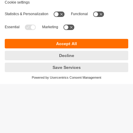
Durabilité
Protection des données
Conditions générales de vente
Accessibilité
Conditions de garantie
Responsible Disclosure
Sites (EN)
Cookies
ifm electronic n.v./s.a.
Zuiderlaan 91 - B6
1731 Zellik
België
phone
+32 2 588 88 33
email
info.be@ifm.com
© ifm electronic gmbh