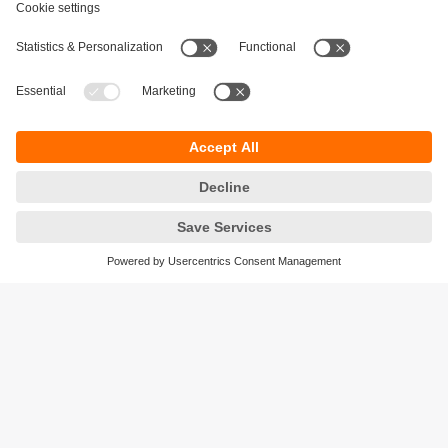
Durabilité
Protection des données
Conditions générales de vente
Accessibilité
Conditions de garantie
Responsible Disclosure
Sites (EN)
Cookies
ifm electronic n.v./s.a.
Zuiderlaan 91 - B6
1731 Zellik
België
phone
+32 2 588 88 33
email
info.be@ifm.com
© ifm electronic gmbh