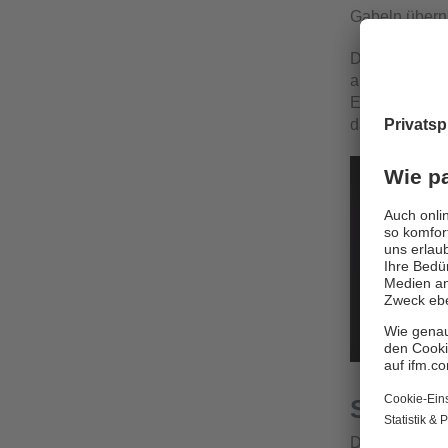
Gabeln übern
Die Qualität 
aussagekräft
Einsatzbedin
das Programm
So funk
Die PDS-Pale