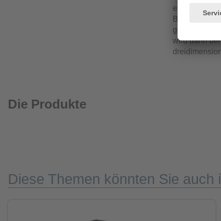
erfassten Amp
Bild noch Art
gefiltert, um 
wird dann ben
dreidimensio
Die Produkte
Diese Themen könnten Sie auch i