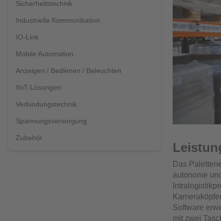
Sicherheitstechnik
Industrielle Kommunikation
IO-Link
Mobile Automation
Anzeigen / Bedienen / Beleuchten
IIoT-Lösungen
Verbindungstechnik
Spannungsversorgung
Zubehör
Leistun
Das Paletten
autonome und 
Intralogistik
Kameraköpfen
Software erwe
mit zwei Tasc