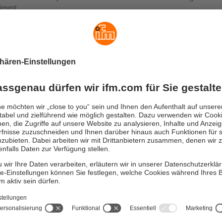
immt.
der Kameraköpfe sowie die hohe Wiederholrate sichern die Verf
igen 3D-Punktewolken auch unter dynamischen und erschwerte
gungen. Unerwartete Palettenbewegungen werden schnell erfas
 die Nachführung der Gabel zügig umsetzen kann.
tioniert das Palettenerkennungssys
ttenerkennung verarbeitet zunächst die durch den Visionsens