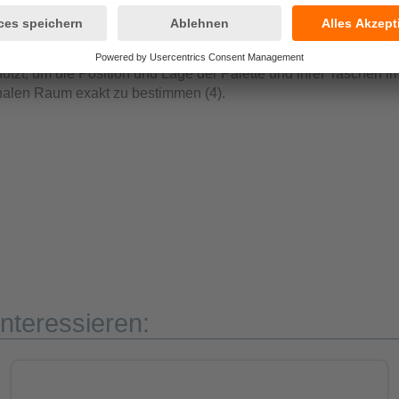
lituden- und Abstandsdaten (1). Anders als beim 2D-Bild (2) k
efakte und Störeinflüsse enthalten. Daher wird das Bild im nächs
es zu bereinigen und unerwünschte Pixel zu entfernen (3). Das gef
utzt, um die Position und Lage der Palette und ihrer Taschen i
nalen Raum exakt zu bestimmen (4).
nteressieren: