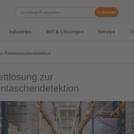
Suchen
Industrien
IIoT & Lösungen
Service
U
r Palettentaschendetektion
ttlösung zur
entaschendetektion