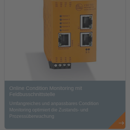
Online Condition Monitoring mit
Feldbusschnittstelle
Umfangreiches und anpassbares Condition
Monitoring optimiert die Zustands- und
Prozessüberwachung