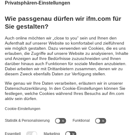
Beschleunigungssensoren erfassen
„Maschinengesundheit"
Piezoelektrischer Beschleunigungssensor mit
IEPE-Schnittstelle, robuster Bauform sowie
großem Messbereich bietet effiziente
Schwingungsdiagnose
Gewährleistung
AGB
Warenrücklieferungen
Barrierefreiheit
Kontakt
Impressum
Standorte (EN)
Datenschutz
Responsible Disclosure
Cookies
ifm electronic gmbh
Wienerbergstr. 41
Gebäude E