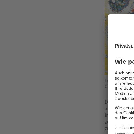
Lothar Zimmer, 
CMS Automatisi
Die
CMS Auto
automatisier
Instandhaltun
zustandsbezo
zu können. Vo