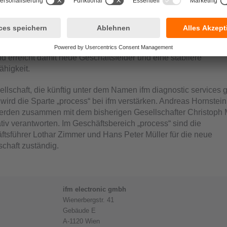
chsten Branchen ein leistungsstarkes Angebot. Dieses umfasst a
nalysen und -diagnosen sowie komplette Prozessbewertunge
ternehmen, ifm diagnostic und CMS, besteht bereits langjähri
enarbeit. Erste Pilotprojekte zur cloudbasierten Maschinendia
 Integration von CMS geht ifm einen weiteren, strategisch wichti
nd erreicht damit neue Geschäftsfelder und eine stabilere
higkeit.
llschaft, die künftig unter dem Namen ifm diagnostic services
, wird die Sparte „process“ bei ifm verstärken. Andreas Hornstei
erden zusammen mit dem bisherigen Gesellschafter Christoph 
tiv verantworten. Im Geschäftsbereich „process“ sind die
ftsführer Lothar Zimmer und Hans Peter Müller für die neue
schaft zuständig.
ifm electronic gmbh
Wienerbergstr. 41
Gebäude E
A-1120 Wien