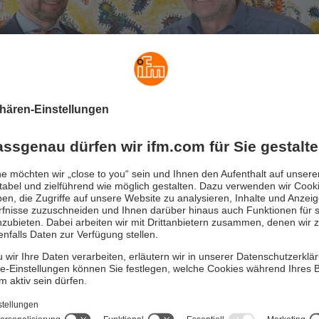
Zentralgeschäftsführer der ifm und Christoph Müllner, bisheriger Gesel
erungstechnik bei der Beurkundung des Kaufvertrags.
matisierungstechnik GmbH
bietet mit insgesamt neun Mitarbei
te Datenanalysen zur Schadensfrüherkennung sowie zur vorau
g an. Mithilfe der Daten werden Diagnosen und Prognosen abge
gen zielgerichtete Instandhaltungs- und Wartungsmaßnahmen 
m Sensor bis in die Cloud entsteht somit für Kunden aus den