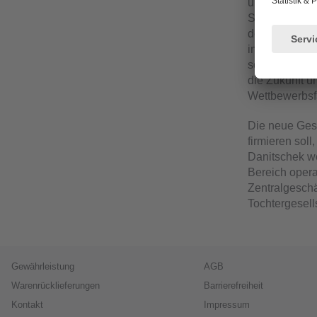
unterschiedli
Schwingungsa
den beiden Un
in der Zusamm
schon. Mit der
die Zukunft u
Wettbewerbsfä
Die neue Gese
firmieren soll
Danitschek w
Bereich opera
Zentralgeschä
Tochtergesell
Gewährleistung
AGB
Warenrücklieferungen
Barrierefreiheit
Kontakt
Impressum