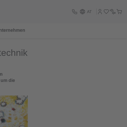
AT
nternehmen
technik
im
 um die