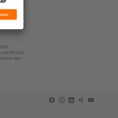
utomatisierte
n. Zwischen
ge Erfahrung
gnose laufen
gen Schritt in
 gmbh
n und Michael
Müllner den