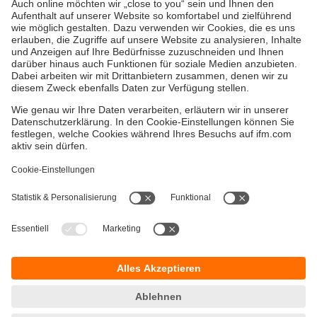
Gewährleistung
AGB
Warenrücklieferungen
Barrierefreiheit
Kontakt
Impressum
Standorte (EN)
Datenschutz
Responsible Disclosure
Cookies
ifm electronic gmbh
Wienerbergstr. 41
Gebäude E
A-1120 Wien
Telefon:
+43 1 417 1700
E-Mail:
info.at@ifm.com
Öffnungszeiten: