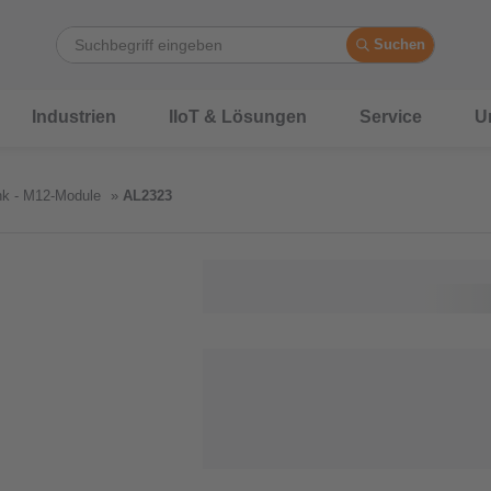
Suchen
Industrien
IIoT & Lösungen
Service
U
nk - M12-Module
AL2323