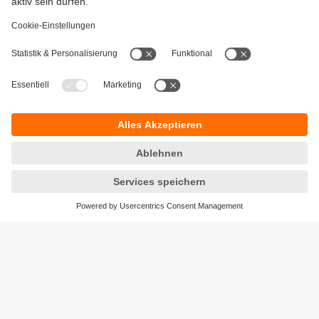
Gewährleistung
AGB
Warenrücklieferungen
Barrierefreiheit
Kontakt
Impressum
Standorte (EN)
Datenschutz
Responsible Disclosure
Cookies
ifm electronic gmbh
Wienerbergstr. 41
Gebäude E
A-1120 Wien
Telefon:
+43 1 417 1700
E-Mail:
info.at@ifm.com
Öffnungszeiten:
Mo-Do: 07:45-16:45
Fr: 07:45-12:15
© ifm electronic gmbh