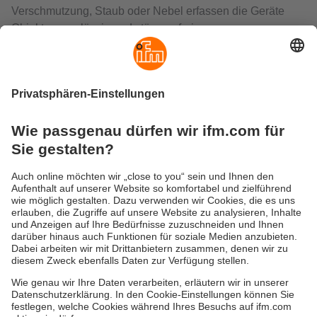
Verschmutzung, Staub oder Nebel erfassen die Geräte
Objekte zuverlässig und störungsfrei.
Die ifm-Ultraschallsensoren bieten in einer kompakten
Bauform einen besonders kleinen Blindbereich, große
Tastweiten und eine hohe Auflösung.
Das Produktsortiment umfasst Geräte mit
programmierbarem Schaltausgang, analogem Ausgang
oder einer Kombination beider Ausgänge. Die Einstellung
der Ausgangsfunktion, der Schaltpunkte und des
Messbereichs erfolgt je nach Variante intuitiv per
Tastendruck direkt am Gerät oder durch Verbinden des
Teacheingangs mit der Spannungsversorgung
(Leitungsteach).
Darüber hinaus sind Sensoren verfügbar, die auch über
IO-Link, z. B. mittels USB-Interface, parametriert werden
können. Die Software moneo ermöglicht die
Visualisierung, Übertragbarkeit und Archivierung der
Parametersätze.