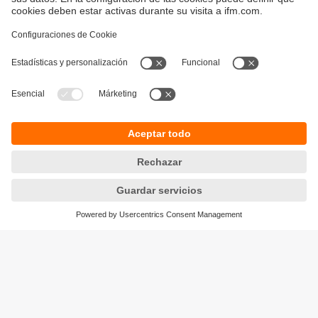
Sostenibilidad
Política de privacidad
Condiciones generales de venta
Accesibilidad
Política de garantía
Responsible Disclosure
Sedes (EN)
Cookies
ifm electronic s.r.l.
Lola Mora 421
10º piso, oficina 3
1107 - Puerto Madero
Ciudad Aut. Buenos Aires,