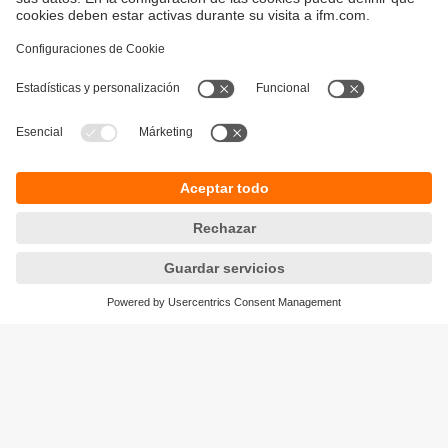
Sostenibilidad
Política de privacidad
Condiciones generales de venta
Accesibilidad
Política de garantía
Responsible Disclosure
Sedes (EN)
Cookies
ifm electronic s.r.l.
Lola Mora 421
10º piso, oficina 3
1107 - Puerto Madero
Ciudad Aut. Buenos Aires,