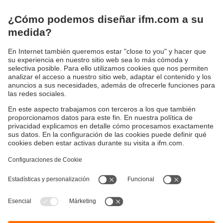
Todas las soluciones se caracterizan por el uso de una
interfaz IO-Link.
A través de esta interfaz se puede acceder a información
de diagnóstico importante, por ejemplo, si se han
disparado los fusibles y cuáles han sido, o el sistema de
control puede activar y desactivar específicamente
componentes del sistema.
Sostenibilidad
Política de privacidad
Condiciones generales de venta
Accesibilidad
Política de garantía
Responsible Disclosure
Sedes (EN)
Cookies
ifm electronic s.r.l.
Lola Mora 421
10º piso, oficina 3