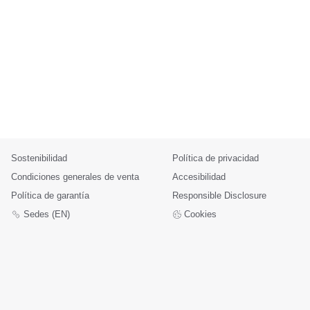
Sostenibilidad
Política de privacidad
Condiciones generales de venta
Accesibilidad
Política de garantía
Responsible Disclosure
Sedes (EN)
Cookies
ifm electronic s.r.l.
Lola Mora 421
10º piso, oficina 3
1107 - Puerto Madero
Ciudad Aut. Buenos Aires,