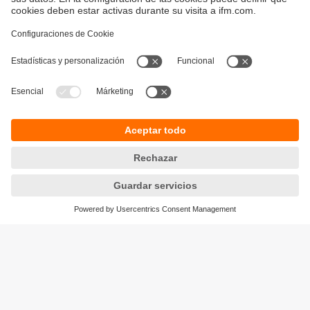
Sostenibilidad
Política de privacidad
Condiciones generales de venta
Accesibilidad
Política de garantía
Responsible Disclosure
Sedes (EN)
Cookies
ifm electronic s.r.l.
Lola Mora 421
10º piso, oficina 3
1107 - Puerto Madero
Ciudad Aut. Buenos Aires,