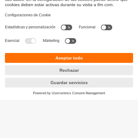
Sostenibilidad
Política de privacidad
Condiciones generales de venta
Accesibilidad
Política de garantía
Responsible Disclosure
Sedes (EN)
Cookies
ifm electronic s.r.l.
Lola Mora 421
10º piso, oficina 3
1107 - Puerto Madero
Ciudad Aut. Buenos Aires,