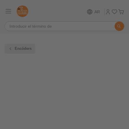
AR
Encóders