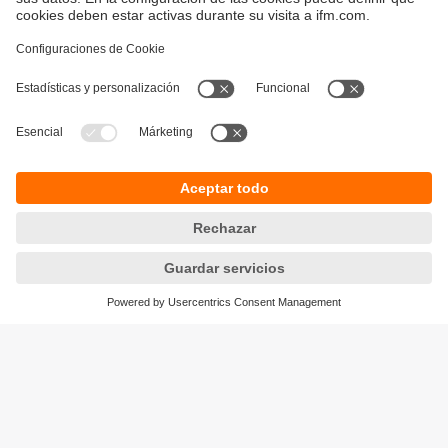
Sostenibilidad
Política de privacidad
Condiciones generales de venta
Accesibilidad
Política de garantía
Responsible Disclosure
Sedes (EN)
Cookies
ifm electronic s.r.l.
Lola Mora 421
10º piso, oficina 3
1107 - Puerto Madero
Ciudad Aut. Buenos Aires,