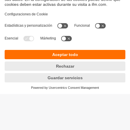
Sostenibilidad
Política de privacidad
Condiciones generales de venta
Accesibilidad
Política de garantía
Responsible Disclosure
Sedes (EN)
Cookies
ifm electronic s.r.l.
Lola Mora 421
10º piso, oficina 3
1107 - Puerto Madero
Ciudad Aut. Buenos Aires,