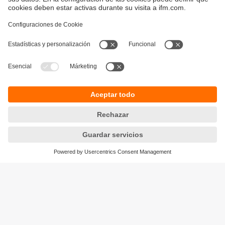
Sostenibilidad
Política de privacidad
Condiciones generales de venta
Accesibilidad
Política de garantía
Responsible Disclosure
Sedes (EN)
Cookies
ifm electronic s.r.l.
Lola Mora 421
10º piso, oficina 3
1107 - Puerto Madero
Ciudad Aut. Buenos Aires,