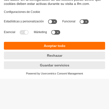
Sostenibilidad
Política de privacidad
Condiciones generales de venta
Accesibilidad
Política de garantía
Responsible Disclosure
Sedes (EN)
Cookies
ifm electronic s.r.l.
Lola Mora 421
10º piso, oficina 3
1107 - Puerto Madero
Ciudad Aut. Buenos Aires,