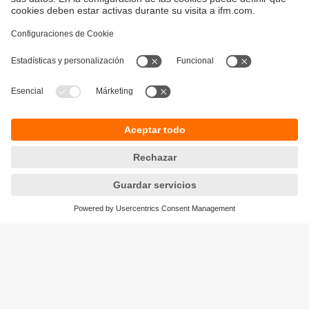
Sostenibilidad
Política de privacidad
Condiciones generales de venta
Accesibilidad
Política de garantía
Responsible Disclosure
Sedes (EN)
Cookies
ifm electronic s.r.l.
Lola Mora 421
10º piso, oficina 3
1107 - Puerto Madero
Ciudad Aut. Buenos Aires,