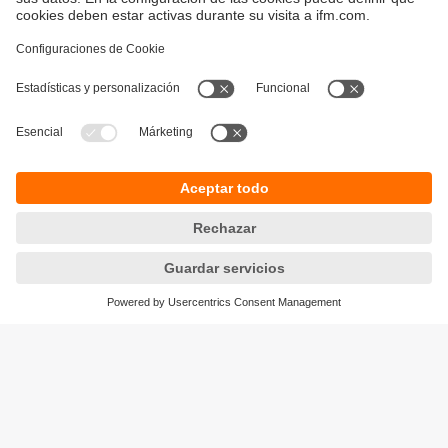
Sostenibilidad
Política de privacidad
Condiciones generales de venta
Accesibilidad
Política de garantía
Responsible Disclosure
Sedes (EN)
Cookies
ifm electronic s.r.l.
Lola Mora 421
10º piso, oficina 3
1107 - Puerto Madero
Ciudad Aut. Buenos Aires,