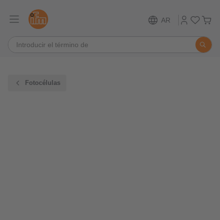
AR
Fotocélulas