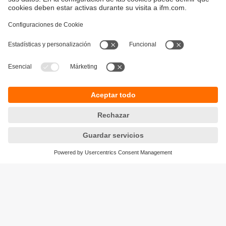
Sostenibilidad
Política de privacidad
Condiciones generales de venta
Accesibilidad
Política de garantía
Responsible Disclosure
Sedes (EN)
Cookies
ifm electronic s.r.l.
Lola Mora 421
10º piso, oficina 3
1107 - Puerto Madero
Ciudad Aut. Buenos Aires,