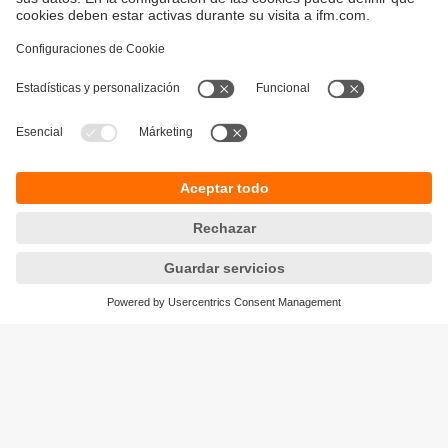
Sostenibilidad
Política de privacidad
Condiciones generales de venta
Accesibilidad
Política de garantía
Responsible Disclosure
Sedes (EN)
Cookies
ifm electronic s.r.l.
Lola Mora 421
10º piso, oficina 3
1107 - Puerto Madero
Ciudad Aut. Buenos Aires,